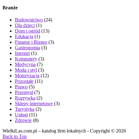
Branże
Budownictwo
(24)
Dla dzieci
(1)
Dom i ogród
(13)
Edukacja
(1)
Finanse i Biznes
(3)
Gastronomia
(3)
Internet
(1)
Komputery
(3)
Medycyna
(7)
Moda i styl
(3)
Motoryzacja
(12)
Pozostałe
(11)
Prawo
(5)
Przemysł
(7)
Rozrywka
(2)
Sklepy internetowe
(3)
Turystyka
(2)
Usługi
(11)
Zdrowie
(8)
WielkiLas.com.pl – katalog firm lokalnych - Copyright © 2026
Back to Top