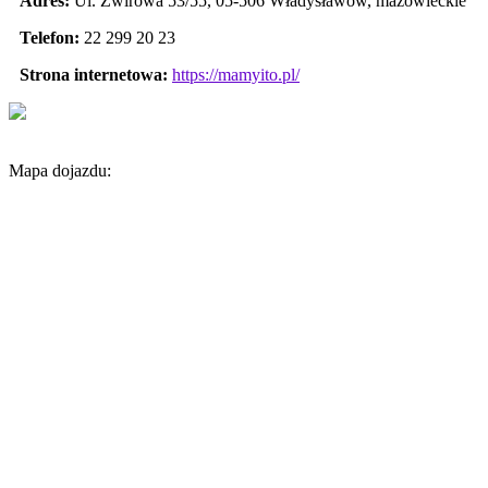
Adres:
Ul. Żwirowa 53/55
,
05-506 Władysławów
,
mazowieckie
Telefon:
22 299 20 23
Strona internetowa:
https://mamyito.pl/
Mapa dojazdu: