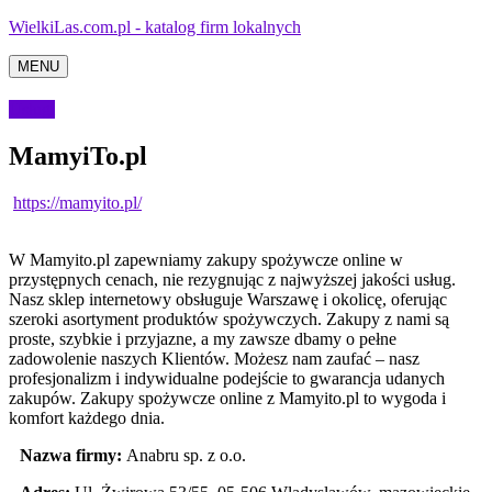
WielkiLas.com.pl - katalog firm lokalnych
MENU
Usługi
MamyiTo.pl
https://mamyito.pl/
W Mamyito.pl zapewniamy zakupy spożywcze online w
przystępnych cenach, nie rezygnując z najwyższej jakości usług.
Nasz sklep internetowy obsługuje Warszawę
i okolicę, oferując
szeroki asortyment produktów spożywczych. Zakupy z nami są
proste, szybkie i przyjazne, a my zawsze dbamy o pełne
zadowolenie naszych Klientów. Możesz nam zaufać – nasz
profesjonalizm i indywidualne podejście to gwarancja udanych
zakupów. Zakupy spożywcze online z Mamyito.pl to wygoda i
komfort każdego dnia.
Nazwa firmy:
Anabru sp. z o.o.