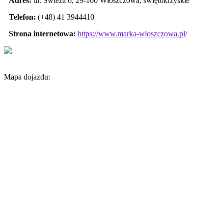
Adres:
ul. Świeża 6
,
29-100 Włoszczowa
,
świętokrzyskie
Telefon:
(+48) 41 3944410
Strona internetowa:
https://www.marka-wloszczowa.pl/
Mapa dojazdu: